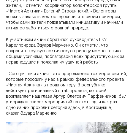
из других регионов страны, но в первую очередь, сами
жители, - отметил, координатор волонтерской группы
«Чистой Арктики» Евгений Строцинский, - Волонтеры
должны задавать вектор, вдохновлять своим примером,
чтобы сами жители подхватывали инициативу и начинали
активнее заботиться о родной природе.
К участникам акции обратился руководитель ГКУ
Карелприрода Эдуард Марченко. Он отметил, что
сохранить хрупкую арктическую природу можно только
общими усилиями, поблагодарил всех присутствующих за
неравнодушие и пожелал им удачной работы.
- Сегодняшняя акция – это продолжение тех мероприятий,
которые походили у нас в рамках федерального проекта
«Чистая Арктика» в прошлом году. В республике
действует региональный штаб проекта, который
возглавляет наш глава Артур Олегович Парфенчиков, был
утвержден список мероприятий на этот год, и как раз
одно из них проходит сегодня здесь, в Костомукше, -
сказал Эдуард Марченко.