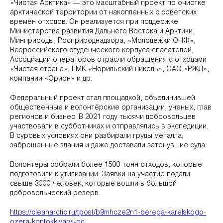
«Чистая Арктика» — это масштабный проект по очистке
арктической территории от накопленных с советских
времён отходов. Он реализуется при поддержке
Министерства развития Дальнего Востока и Арктики,
Минприроды, Росприроднадзора, «Молодёжки ОНФ»,
Всероссийского студенческого корпуса спасателей,
Ассоциации операторов отрасли обращения с отходами
«Чистая страна», ГМК «Норильский никель», ОАО «РЖД»,
компании «Орион» и др.
Федеральный проект стал площадкой, объединившей
общественные и волонтёрские организации, учёных, глав
регионов и бизнес. В 2021 году тысячи добровольцев
участвовали в субботниках и отправлялись в экспедиции.
В суровых условиях они разбирали груды металла,
заброшенные здания и даже доставали затонувшие суда.
Волонтёры собрали более 1500 тонн отходов, которые
подготовили к утилизации. Заявки на участие подали
свыше 3000 человек, которые вошли в большой
добровольческий резерв.
https://cleanarctic.ru/tpost/b9mhcze2n1-berega-karelskogo-
ozera-kontokkiyarvi-oc