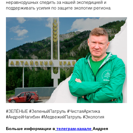
неравнодушных следить за нашей экспедицией и
поддерживать усилия по защите экологии региона.
#ЗЕЛЁНЫЕ #ЗеленыйПатруль #ЧистаяАрктика
#АндрейНагибин #МедвежийПатруль #Экология
Больше информации в
телеграм-канале
Андрея