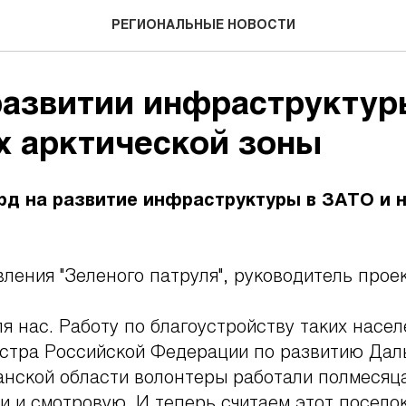
РЕГИОНАЛЬНЫЕ НОВОСТИ
развитии инфраструктур
х арктической зоны
д на развитие инфраструктуры в ЗАТО и 
ения "Зеленого патруля", руководитель проек
я нас. Работу по благоустройству таких насе
стра Российской Федерации по развитию Даль
анской области волонтеры работали полмесяца
 и смотровую. И теперь считаем этот посел