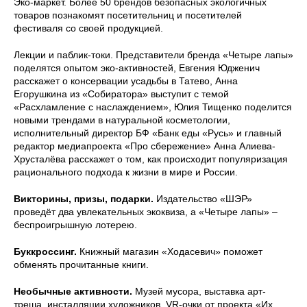
Эко-маркет. Более 50 брендов безопасных экологичных
товаров познакомят посетительниц и посетителей
фестиваля со своей продукцией.
Лекции и паблик-токи. Представители бренда «Четыре лапы»
поделятся опытом эко-активностей, Евгения Юдженич
расскажет о консервации усадьбы в Татево, Анна
Егорушкина из «Собиратора» выступит с темой
«Расхламление с наслаждением», Юлия Тищенко поделится
новыми трендами в натуральной косметологии,
исполнительный директор БФ «Банк еды «Русь» и главный
редактор медиапроекта «Про сбережение» Анна Алиева-
Хрусталёва расскажет о том, как происходит популяризация
рационального подхода к жизни в мире и России.
Викторины, призы, подарки.
Издательство «ШЭР»
проведёт два увлекательных экоквиза, а «Четыре лапы» –
беспроигрышную лотерею.
Буккроссинг.
Книжный магазин «Ходасевич» поможет
обменять прочитанные книги.
Необычные активности.
Музей мусора, выставка арт-
треша, инсталляции художников, VR-очки от проекта «Их