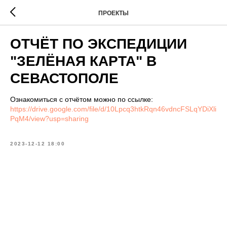
ПРОЕКТЫ
ОТЧЁТ ПО ЭКСПЕДИЦИИ
"ЗЕЛЁНАЯ КАРТА" В
СЕВАСТОПОЛЕ
Ознакомиться с отчётом можно по ссылке:
https://drive.google.com/file/d/10Lpcq3htkRqn46vdncFSLqYDiXli
PqM4/view?usp=sharing
2023-12-12 18:00