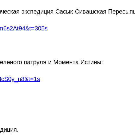
ическая экспедиция Сасык-Сивашская Пересыпь
8m6s2At94&t=305s
Зеленого патруля и Момента Истины:
e3cS0y_n8&t=1s
едиция.