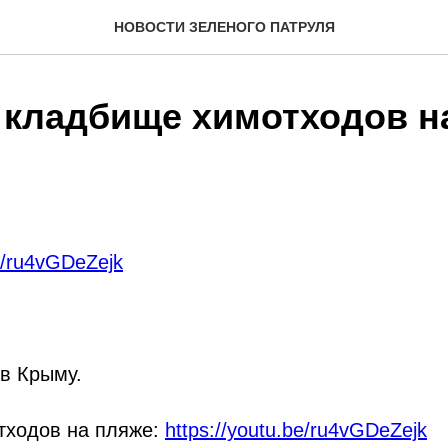
НОВОСТИ ЗЕЛЕНОГО ПАТРУЛЯ
 кладбище химотходов н
be/ru4vGDeZejk
в Крыму.
тходов на пляже:
https://youtu.be/ru4vGDeZejk