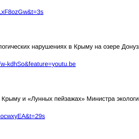
FLxF8ozGw&t=3s
логических нарушениях в Крыму на озере Донуз
fw-kdhSo&feature=youtu.be
 Крыму и «Лунных пейзажах» Министра экологи
dNocwxyEA&t=29s