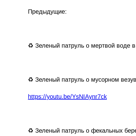
Предыдущие:
♻ Зеленый патруль о мертвой воде в
♻ Зеленый патруль о мусорном везув
https://youtu.be/YsNIAynr7ck
♻ Зеленый патруль о фекальных бере