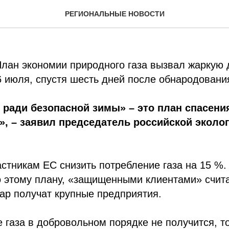
окомментировал план «Э
РЕГИОНАЛЬНЫЕ НОВОСТИ
лан экономии природного газа вызвал жаркую 
 июля, спустя шесть дней после обнародовани
з ради безопасной зимы» – это план спасени
а», – заявил председатель российской экол
стникам ЕС снизить потребление газа на 15 %.
но этому плану, «защищенными клиентами» счи
дар получат крупные предприятия.
е газа в добровольном порядке не получится, т