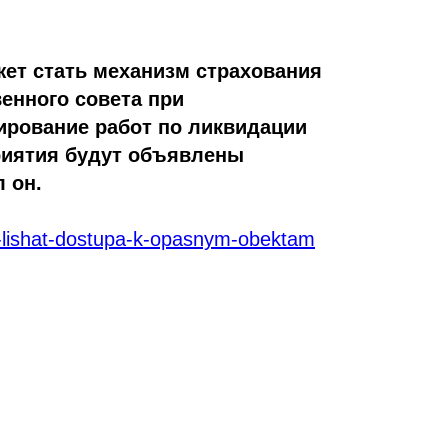
ет стать механизм страхования
енного совета при
ирование работ по ликвидации
приятия будут объявлены
 он.
ii-lishat-dostupa-k-opasnym-obektam