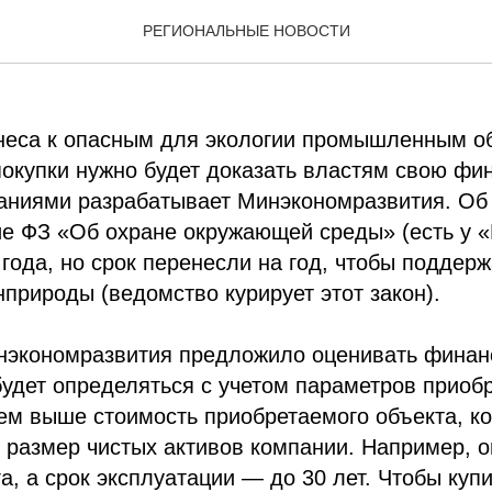
ьше половины компаний 
РЕГИОНАЛЬНЫЕ НОВОСТИ
.
знеса к опасным для экологии промышленным о
окупки нужно будет доказать властям свою фи
аниями разрабатывает Минэкономразвития. Об 
е ФЗ «Об охране окружающей среды» (есть у «
 года, но срок перенесли на год, чтобы поддер
природы (ведомство курирует этот закон).
инэкономразвития предложило оценивать финан
будет определяться с учетом параметров приоб
чем выше стоимость приобретаемого объекта, к
размер чистых активов компании. Например, оп
а, а срок эксплуатации — до 30 лет. Чтобы купи