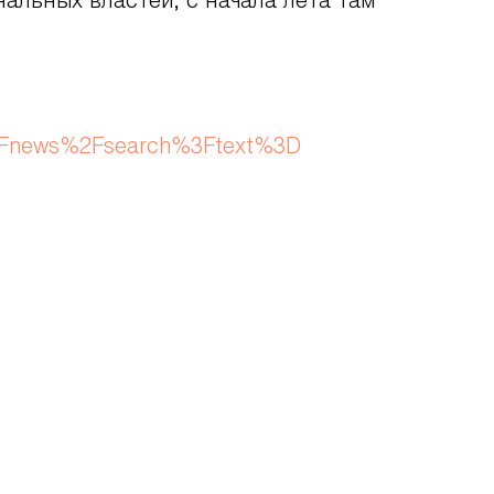
альных властей, с начала лета там
2Fnews%2Fsearch%3Ftext%3D