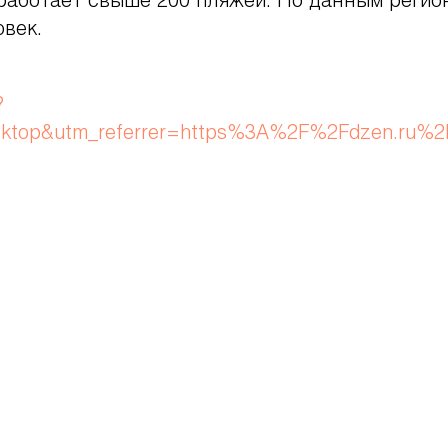
работает свыше 200 пляжей. По данным регион
овек.
?
ktop&utm_referrer=https%3A%2F%2Fdzen.ru%