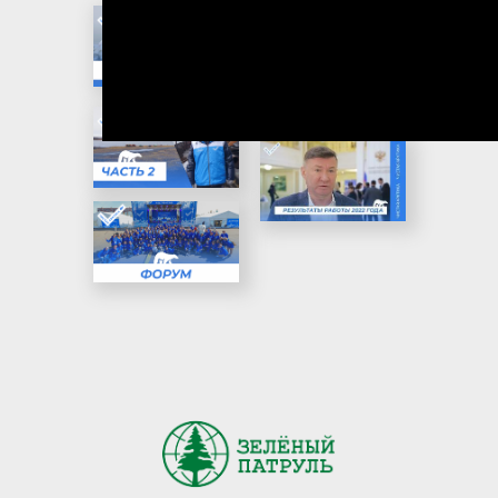
В Омской области ввели
режим неблагоприятных
метеорологических
условий
28 june 2026
Омская область сократит