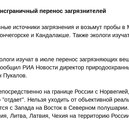
ансграничный перенос загрязнителей
вные источники загрязнения и возьмут пробы в 
ончегорске и Кандалакше. Также экологи изуча
логи изучат в июле перенос загрязняющих вещ
сообщил РИА Новости директор природоохранн
н Пукалов.
посредственно на границе России с Норвегией, 
о "отдает". Нельзя уходить от объективной реа
тся с Запада на Восток в Северном полушарии. 
ия, Литва, Латвия, Чехия на территорию Росс