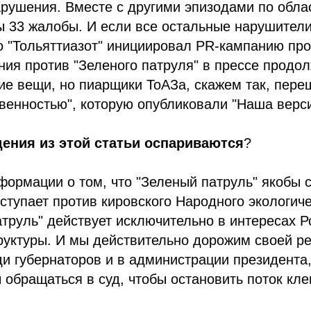
рушения. Вместе с другими эпизодами по обла
ы 33 жалобы. И если все остальные нарушител
о "Тольяттиазот" инициировал PR-кампанию про
ния против "Зеленого патруля" в прессе продо
ие вещи, но пиарщики ТоАЗа, скажем так, пере
твенностью", которую опубликовали "Наша верс
ения из этой статьи оспариваются
?
рмации о том, что "Зеленый патруль" якобы с
ыступает против кировского Народного экологиче
атруль" действует исключительно в интересах Ро
труктуры. И мы действительно дорожим своей р
ди губернаторов и в администрации президента
бращаться в суд, чтобы остановить поток клев