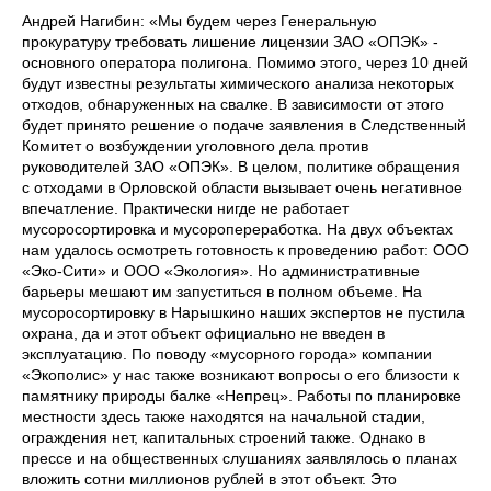
Андрей Нагибин: «Мы будем через Генеральную
прокуратуру требовать лишение лицензии ЗАО «ОПЭК» -
основного оператора полигона. Помимо этого, через 10 дней
будут известны результаты химического анализа некоторых
отходов, обнаруженных на свалке. В зависимости от этого
будет принято решение о подаче заявления в Следственный
Комитет о возбуждении уголовного дела против
руководителей ЗАО «ОПЭК». В целом, политике обращения
с отходами в Орловской области вызывает очень негативное
впечатление. Практически нигде не работает
мусоросортировка и мусоропереработка. На двух объектах
нам удалось осмотреть готовность к проведению работ: ООО
«Эко-Сити» и ООО «Экология». Но административные
барьеры мешают им запуститься в полном объеме. На
мусоросортировку в Нарышкино наших экспертов не пустила
охрана, да и этот объект официально не введен в
эксплуатацию. По поводу «мусорного города» компании
«Экополис» у нас также возникают вопросы о его близости к
памятнику природы балке «Непрец». Работы по планировке
местности здесь также находятся на начальной стадии,
ограждения нет, капитальных строений также. Однако в
прессе и на общественных слушаниях заявлялось о планах
вложить сотни миллионов рублей в этот объект. Это