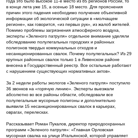
года это было высокое 11-е место из 85 регионов России, то
в конце лета уже 15, а осенью 18 место. Для прояснения
причин этого падения необходимо получение объективной
информации об экологической ситуации в «молчащем
регионе», как говорится, «из первых рук», из жалоб жителей.
Помимо проблемы загрязнения атмосферного воздуха,
эксперты «Зеленого патруля» отдельное внимание уделяли
обследованию полулегальных городских и районных
полигонов твердых коммунальных отходов и
несанкционированных свалок. Почему полулегальных? Из 29
крупных районных свалок только 1 в Ливенском районе
внесена в Государственный реестр. Все остальные работают
с нарушением существующих нормативных актов».
За 2 недели работы экологов «Зеленого патруля» поступило
36 звонков на «горячую линию». Эксперты выезжали
абсолютно во все районы области, обследовали все
полулегальные мусорные полигоны и дополнительно
выявили 15 несанкционированных свалок в карьерах,
оврагах, перелесках.
Рассказывает Роман Пукалов, директор природоохранных
программ «Зеленого патруля»: «Главная Орловская
мусорная свалка на улице Итальянской, которой управляет