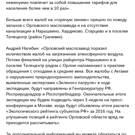
неминуемо повлечет за собой повышение тарифов для
населения более чем в 10 раз».
Больше всего жалоб на «горячую линию» пришло по поводу
запахов с Орловского маслозавода и на отсутствие
канализации в Нарышкино, Хардиково, Старцево и в поселке
Телецентр (район Грачевки).
Андрей Нагибин: «Орловский маслозавод поразил
количеством жалоб на загрязнение атмосферного воздуха.
Потоки фекалией на улицах райцентра Нарышкино и в
поселке Телецентр рядом с Орлом напоминают о практике
обращения с отходами в средние века. Все жалобы с Актами
о нарушениях природоохранного законодательства,
выявленные экспертами «Зеленого патруля» в ходе
экспедиции, будут направлены в Генпрокуратуру РФ,
Росприроднадзор и Роспотребнадзор. Окончательные итоги
экспедиции мы будем подводить через 3 недели на пресс-
конференции в Москве, когда будут объявлены итоги расчета
«Экологического рейтинга субъектов РФ» за 2016 год. На
улучшение позиций в рейтинге Орловской области вряд ли
приходится рассчитывать».
За дополнительной информацией вы можете обратиться по