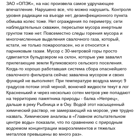
ЗАО «ОПЭК», на нас произвела самое удручающее
впечатление. Нарушено все, что можно нарушить. Контроля
уровня радиации на въезде нет, дезинфекционного пункта
обмыва колес тоже. Нет ограждения по периметру, сети
наблюдательных скважин, пересыпки мусора инертным
грунтом тоже нет. Повсеместно следы горения мусора и
многочисленные выделения свалочного газа, который,
кстати, не только пожароопасен, но и относится к
парниковым газам. Мусор с 30-метровой горы просто
сдвигается бульдозером на склон, которые уже завалил
прилегающие земли Куликовского сельского поселения.
Когда-то хорошо работавшая система сбора опаснейшего
свалочного фильтрата сейчас завалена мусором и своих
функций не выполняет. При температуре воздуха минус 9
градусов потоки этой черной, вонючей жидкости текут в лог
Красненький и через несколько сотен метров уже попадают
на территорию памятника природы - балка «Непрец»,
дальше в реку Рыбница и в Оку. Водой этот насыщенный
химический раствор, не замерзающий на морозе, уже трудно
назвать. Химические анализы в «Главном испытательном
центре воды» показали, что по сравнению с природным
водоемом концентрации макроэлементов и тяжелых
металлов превышены во много раз».