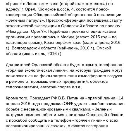
«Гринн» в Лесковском зале (второй этаж комплекса) по
адресу: г. Орел, Кромское шоссе, 4, состоится пресс-
конференция Общероссийской общественной организации
«Зеленый патруль». Пресс-конференция посвящена старту
экологической экспедиции в Орловской области по проекту
«Чем дышит Орел?». Подобные проекты специалистами
организации проводились в Москве (август, 2015 год – по
настоящее время), Красноярском крае (март-апрель, 2016
г.), Волгоградской области (май-июнь, 2016 г.), Омской
области (июнь-июль, 2016 г.).
Для жителей Орловской области будет открыта телефонная
«горячая экологическая линия», на которую граждане могут
пожаловаться на факты загрязнения атмосферного воздуха
в регионе от промышленных предприятий, объектов
теплоэнергетики, автотранспорта и т.д.
Кроме того, Президент РФ В.В. Путин на «прямой линии» 14
апреля 2016 года предложил ОНФ уделить особое внимание
борьбе с несанкционированными свалками. «Зеленый
патруль» намерен обратиться к жителям Орловской области
с просьбой сообщать на телефон «горячей линии» о всех
несанкционированных свалках, о фактах возгорания