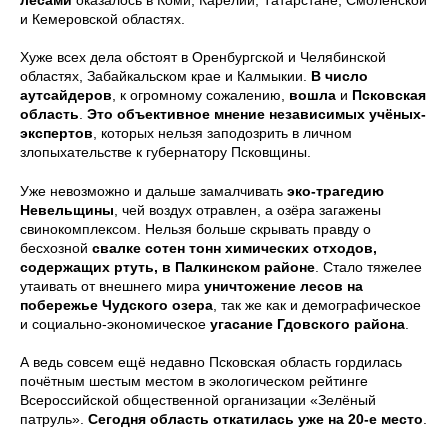
лесами
оказалось в Коми, Карелии, Татарстане, Смоленской
и Кемеровской областях.
Хуже всех дела обстоят в Оренбургской и Челябинской
областях, Забайкальском крае и Калмыкии.
В число
аутсайдеров
, к огромному сожалению,
вошла
и
Псковская
область
.
Это объективное мнение независимых учёных-
экспертов
, которых нельзя заподозрить в личном
злопыхательстве к губернатору Псковщины.
Уже невозможно и дальше замалчивать
эко-трагедию
Невельщины
, чей воздух отравлен, а озёра загажены
свинокомплексом. Нельзя больше скрывать правду о
бесхозной
свалке сотен тонн химических отходов,
содержащих ртуть, в Палкинском районе
. Стало тяжелее
утаивать от внешнего мира
уничтожение лесов на
побережье Чудского озера
, так же как и демографическое
и социально-экономическое
угасание Гдовского района
.
А ведь совсем ещё недавно Псковская область гордилась
почётным шестым местом в экологическом рейтинге
Всероссийской общественной организации «Зелёный
патруль».
Сегодня область откатилась уже на 20-е место
.