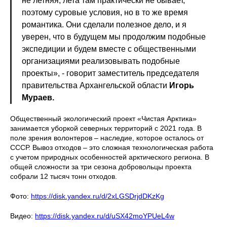
не летняя, лета там практически не бывает,
поэтому суровые условия, но в то же время
романтика. Они сделали полезное дело, и я
уверен, что в будущем мы продолжим подобные
экспедиции и будем вместе с общественными
организациями реализовывать подобные
проекты», - говорит заместитель председателя
правительства Архангельской области
Игорь
Мураев.
Общественный экологический проект «Чистая Арктика»
занимается уборкой северных территорий с 2021 года. В
поле зрения волонтеров – наследие, которое осталось от
СССР. Вывоз отходов – это сложная технологическая работа
с учетом природных особенностей арктического региона. В
общей сложности за три сезона добровольцы проекта
собрали 12 тысяч тонн отходов.
Фото:
https://disk.yandex.ru/d/2xLGSDrjdDKzKg
Видео:
https://disk.yandex.ru/d/uSX42moYPUeL4w