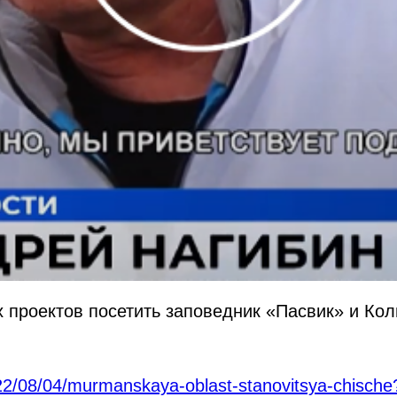
 проектов посетить заповедник «Пасвик» и Кол
22/08/04/murmanskaya-oblast-stanovitsya-chische