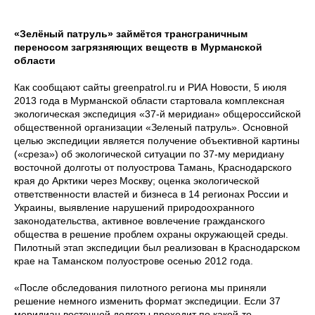
«Зелёный патруль» займётся трансграничным
переносом загрязняющих веществ в Мурманской
области
Как сообщают сайты greenpatrol.ru и РИА Новости, 5 июля
2013 года в Мурманской области стартовала комплексная
экологическая экспедиция «37-й меридиан» общероссийской
общественной организации «Зеленый патруль». Основной
целью экспедиции является получение объективной картины
(«среза») об экологической ситуации по 37-му меридиану
восточной долготы от полуострова Тамань, Краснодарского
края до Арктики через Москву; оценка экологической
ответственности властей и бизнеса в 14 регионах России и
Украины, выявление нарушений природоохранного
законодательства, активное вовлечение гражданского
общества в решение проблем охраны окружающей среды.
Пилотный этап экспедиции был реализован в Краснодарском
крае на Таманском полуострове осенью 2012 года.
«После обследования пилотного региона мы приняли
решение немного изменить формат экспедиции. Если 37
меридиан восточной долготы проходит по какой-то