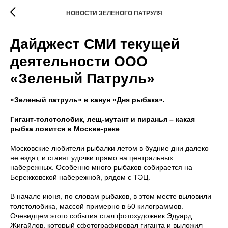
НОВОСТИ ЗЕЛЕНОГО ПАТРУЛЯ
Дайджест СМИ текущей
деятельности ООО
«Зеленый Патруль»
«Зеленый патруль» в канун «Дня рыбака».
Гигант-толстолобик, лещ-мутант и пиранья – какая
рыбка ловится в Москве-реке
Московские любители рыбалки летом в будние дни далеко
не ездят, и ставят удочки прямо на центральных
набережных. Особенно много рыбаков собирается на
Бережковской набережной, рядом с ТЭЦ.
В начале июня, по словам рыбаков, в этом месте выловили
толстолобика, массой примерно в 50 килограммов.
Очевидцем этого события стал фотохудожник Эдуард
Жигайлов, который сфотографировал гиганта и выложил