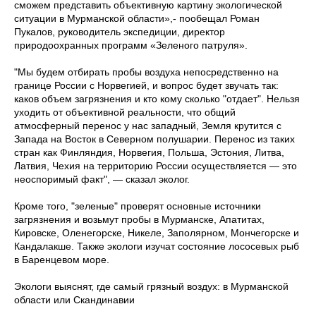
сможем представить объективную картину экологической
ситуации в Мурманской области»,- пообещал Роман
Пукалов, руководитель экспедиции, директор
природоохранных программ «Зеленого патруля».
"Мы будем отбирать пробы воздуха непосредственно на
границе России с Норвегией, и вопрос будет звучать так:
каков объем загрязнения и кто кому сколько "отдает". Нельзя
уходить от объективной реальности, что общий
атмосферный перенос у нас западный, Земля крутится с
Запада на Восток в Северном полушарии. Перенос из таких
стран как Финляндия, Норвегия, Польша, Эстония, Литва,
Латвия, Чехия на территорию России осуществляется — это
неоспоримый факт", — сказал эколог.
Кроме того, "зеленые" проверят основные источники
загрязнения и возьмут пробы в Мурманске, Апатитах,
Кировске, Оленегорске, Никеле, Заполярном, Мончегорске и
Кандалакше. Также экологи изучат состояние лососевых рыб
в Баренцевом море.
Экологи выяснят, где самый грязный воздух: в Мурманской
области или Скандинавии