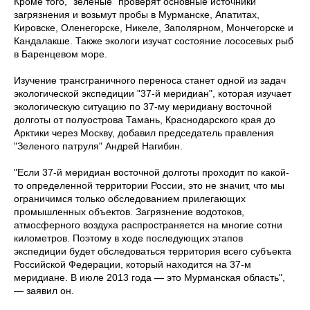
Кроме того, "зеленые" проверят основные источники
загрязнения и возьмут пробы в Мурманске, Апатитах,
Кировске, Оленегорске, Никеле, Заполярном, Мончегорске и
Кандалакше. Также экологи изучат состояние лососевых рыб
в Баренцевом море.
Изучение трансграничного переноса станет одной из задач
экологической экспедиции "37-й меридиан", которая изучает
экологическую ситуацию по 37-му меридиану восточной
долготы от полуострова Тамань, Краснодарского края до
Арктики через Москву, добавил председатель правления
"Зеленого патруля" Андрей Нагибин.
"Если 37-й меридиан восточной долготы проходит по какой-
то определенной территории России, это не значит, что мы
ограничимся только обследованием прилегающих
промышленных объектов. Загрязнение водотоков,
атмосферного воздуха распространяется на многие сотни
километров. Поэтому в ходе последующих этапов
экспедиции будет обследоваться территория всего субъекта
Российской Федерации, который находится на 37-м
меридиане. В июле 2013 года — это Мурманская область",
— заявил он.