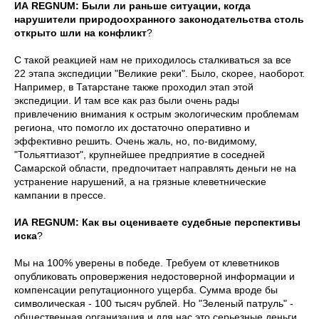
ИА REGNUM: Были ли раньше ситуации, когда
нарушители природоохранного законодательства столь
открыто шли на конфликт
?
С такой реакцией нам не приходилось сталкиваться за все
22 этапа экспедиции "Великие реки". Было, скорее, наоборот.
Например, в Татарстане также проходил этап этой
экспедиции. И там все как раз были очень рады
привлечению внимания к острым экологическим проблемам
региона, что помогло их достаточно оперативно и
эффективно решить. Очень жаль, но, по-видимому,
"Тольяттиазот", крупнейшее предприятие в соседней
Самарской области, предпочитает направлять деньги не на
устранение нарушений, а на грязные клеветнические
кампании в прессе.
ИА REGNUM: Как вы оцениваете судебные перспективы
иска
?
Мы на 100% уверены в победе. Требуем от клеветников
опубликовать опровержения недостоверной информации и
компенсации репутационного ущерба. Сумма вроде бы
символическая - 100 тысяч рублей. Но "Зеленый патруль" -
общественная организация и для нас это серьезные деньги.