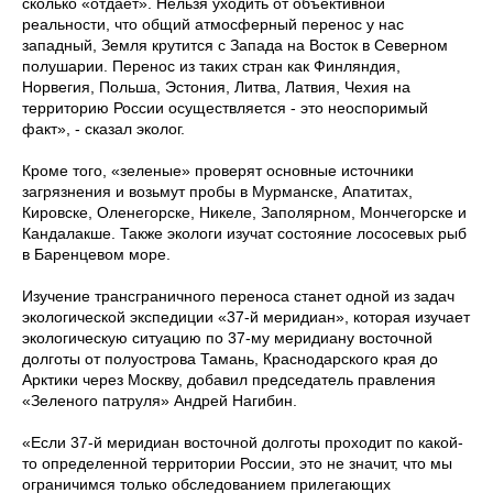
сколько «отдает». Нельзя уходить от объективной
реальности, что общий атмосферный перенос у нас
западный, Земля крутится с Запада на Восток в Северном
полушарии. Перенос из таких стран как Финляндия,
Норвегия, Польша, Эстония, Литва, Латвия, Чехия на
территорию России осуществляется - это неоспоримый
факт», - сказал эколог.
Кроме того, «зеленые» проверят основные источники
загрязнения и возьмут пробы в Мурманске, Апатитах,
Кировске, Оленегорске, Никеле, Заполярном, Мончегорске и
Кандалакше. Также экологи изучат состояние лососевых рыб
в Баренцевом море.
Изучение трансграничного переноса станет одной из задач
экологической экспедиции «37-й меридиан», которая изучает
экологическую ситуацию по 37-му меридиану восточной
долготы от полуострова Тамань, Краснодарского края до
Арктики через Москву, добавил председатель правления
«Зеленого патруля» Андрей Нагибин.
«Если 37-й меридиан восточной долготы проходит по какой-
то определенной территории России, это не значит, что мы
ограничимся только обследованием прилегающих