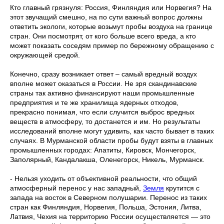
Кто главный грязнуля: Россия, Финляндия или Норвегия? На
этот звучащий смешно, на по сути важный вопрос должны
ответить экологи, которые возьмут пробы воздуха на границе
стран. Они посмотрят, от кого больше всего вреда, а кто
может показать соседям пример по бережному обращению с
окружающей средой.
Конечно, сразу возникает ответ – самый вредный воздух
вполне может оказаться в России. Не зря скандинавские
страны так активно финансируют наши промышленные
предприятия и те же хранилища ядерных отходов,
прекрасно понимая, что если случится выброс вредных
веществ в атмосферу, то достанется и им. Но результаты
исследований вполне могут удивить, как часто бывает в таких
случаях. В Мурманской области пробы будут взяты в главных
промышленных городах: Апатиты, Кировск, Мончегорск,
Заполярный, Кандалакша, Оленегорск, Никель, Мурманск.
- Нельзя уходить от объективной реальности, что общий
атмосферный перенос у нас западный,
Земля
крутится с
запада на восток в Северном полушарии. Перенос из таких
стран как Финляндия, Норвегия, Польша, Эстония, Литва,
Латвия, Чехия на территорию России осуществляется — это