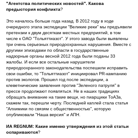
"Агентства политических новостей". Какова
предыстория конфликта
?
Это началось больше года назад. В 2012 году в ходе
очередного этапа экспедиции "Великие реки" мы предъявили
претензии к двум десяткам местных предприятий, в том
числе к ОАО "Тольяттиазот". У этого завода были выявлены
три очень серьезных природоохранных нарушения. Вместе с
другими эпизодами по области в государственные
надзорные органы весной 2012 года были поданы 33
жалобы. И если все остальные нарушители
природоохранного законодательства поспешили исправить
свои ошибки, то "Тольяттиазот" инициировал PR-кампанию
против экологов. Прошел год после экспедиции, а
клеветнические заявления против "Зеленого патруля" в
прессе продолжают появляться. Не в наших традициях
обращать внимание на такие вещи, но пиарщики ТоАЗа,
скажем так, перешли черту. Последней каплей стала статья
"Алхимики по связям с общественностью", которую
опубликовали "Наша версия" и АПН.
ИА REGNUM: Какие именно утверждения из этой статьи
оспариваются
?