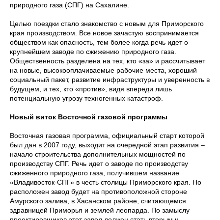
природного газа (СПГ) на Сахалине.
Целью поездки стало знакомство с новым для Приморского
края производством. Все новое зачастую воспринимается
обществом как опасность, тем более когда речь идет о
крупнейшем заводе по сжижению природного газа.
Общественность разделена на тех, кто «за» и рассчитывает
на новые, высокооплачиваемые рабочие места, хороший
социальный пакет, развитие инфраструктуры и уверенность в
будущем, и тех, кто «против», видя впереди лишь
потенциальную угрозу техногенных катастроф.
Новый виток Восточной газовой программы
Восточная газовая программа, официальный старт которой
был дан в 2007 году, выходит на очередной этап развития –
начало строительства дополнительных мощностей по
производству СПГ. Речь идет о заводе по производству
сжиженного природного газа, получившем название
«Владивосток-СПГ» в честь столицы Приморского края. Но
расположен завод будет на противоположной стороне
Амурского залива, в Хасанском районе, считающемся
здравницей Приморья и землей леопарда. По замыслу
проектировщиков этот завод должен стать вторым и